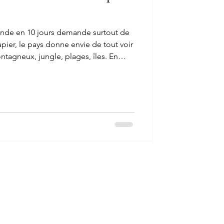
ande en 10 jours demande surtout de
apier, le pays donne envie de tout voir
tagneux, jungle, plages, îles. En
e. Pour une première découverte, le
ultiplier les étapes. C’est de
 agréable et cohérent, avec un rythme
ts sur place. Voici l’itinéraire que
 so