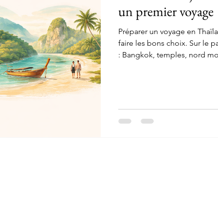
un premier voyage
Préparer un voyage en Thaïl
faire les bons choix. Sur le p
: Bangkok, temples, nord mon
réalité, 10 jours passent vit
plus important n’est pas de m
construire un voyage fluide,
supportable et de vrais momen
nous recommandons le plus