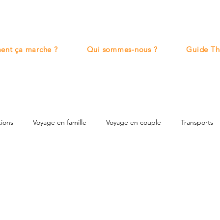
nt ça marche ?
Qui sommes-nous ?
Guide Th
tions
Voyage en famille
Voyage en couple
Transports