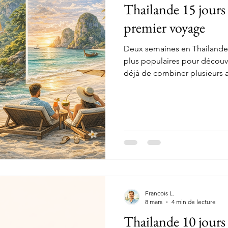
Thailande 15 jours 
premier voyage
Deux semaines en Thailande 
plus populaires pour découvr
déjà de combiner plusieurs am
du nord et une partie balnéair
que la construction de l’iti
essaient de voir trop de cho
transforme le voyage en succe
de 15 jours en Thailande re
Francois L.
8 mars
4 min de lecture
Thailande 10 jours :