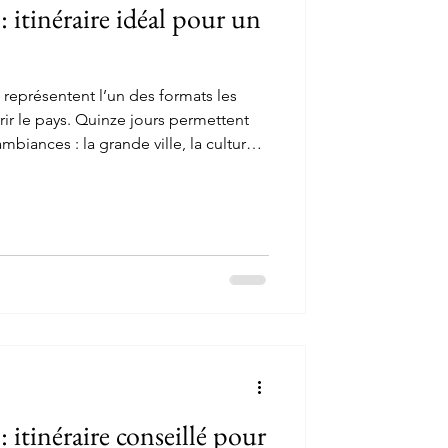
: itinéraire idéal pour un
représentent l’un des formats les
ir le pays. Quinze jours permettent
biances : la grande ville, la culture
e. La difficulté n’est pas tant la durée
néraire . Beaucoup de voyageurs
ses en peu de temps, ce qui
ssion de transferts. Un bon itinéraire
pose g
 itinéraire conseillé pour